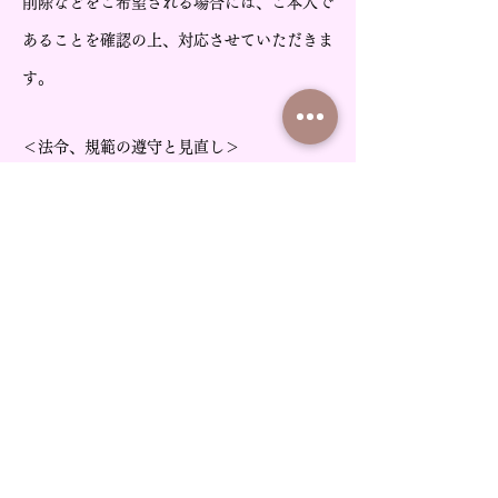
削除などをご希望される場合には、ご本人で
あることを確認の上、対応させていただきま
す。
＜法令、規範の遵守と見直し＞
当社は、保有する個人情報に関して適用され
る日本の法令、その他規範を遵守するととも
に、本ポリシーの内容を適宜見直し、その改
善に努めます。
＜お問い合せ＞
当社の個人情報の取扱に関するお問
い合せは下記までご連絡ください。