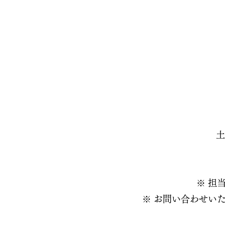
土
※ 担
※ お問い合わせい