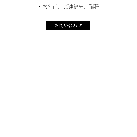
・お名前、ご連絡先、職種
お問い合わせ
SUMISEKI-CONTECH CO.,LTD.GROUP
株式会社
スミセキ・パーソンサポ
人材サービス：0123-66-9101
結婚相談所・終活事業 : 0123-66-
9102
北海道恵庭市末広町147
マ・メゾンⅢ101号室